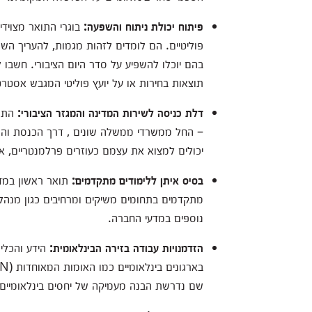
פיתוח יכולת ניתוח והשפעה
:
בוגרי התואר מצוידי
פוליטיים. הם לומדים לזהות מגמות, להעריך ה
בהם יוכלו להשפיע על סדר היום הציבורי. חש
תוצאות בחירות או על יועץ פוליטי המגבש אסטרטג
דלת כניסה לשירות המדינה והמגזר הציבורי
:
התוא
– החל ממשרדי ממשלה שונים , דרך הכנסת והרש
יכולים למצוא את עצמם כעוזרים פרלמנטריים, א
בסיס איתן ללימודים מתקדמים
:
תואר ראשון במדע
מתקדמים בתחומים משיקים ומרחיבים כגון מנהל 
נוספים במדעי החברה.
הזדמנויות עבודה בזירה הבינלאומית
:
הידע והכלים
שם נדרשת הבנה מעמיקה של יחסים בינלאומיים ומ