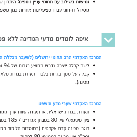
גמישות בשילוב עם תחומי עניין נוספים:
היתרון ש
מסלול דו-חוגי עם דיסציפלינות אחרות כגון משפטי
איפה לומדים מדעי המדינה ללא פס
המרכז האקדמי הרב תחומי ירושלים (לשעבר מכללת ה
לשם קבלה ישירה נדרש ממוצע בגרות של 94 ומעלה.
מכינה).
המרכז האקדמי שערי מדע ומשפט
תעודת בגרות ישראלית או תעודה שוות ערך ממוסדות תי
ציון מינימאלי של 80 במבחן אמיר״ם / 185 במבחן אמי״ר.
וסה"כ ציון מכינה בממוצע 80 לפחות.