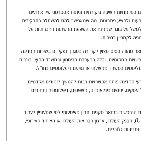
ם במיומנויות חשיבה ביקורתית וניתוח אסטרטגי של אירועים
שפעות ולהציע פתרונות, מה שמאפשר להם להשתלב בתפקידים
בו למשל על בוגר שמנתח את השפעת הרשתות החברתיות על
יה לקמפיין בחירות.
ר מהווה בסיס מצוין לקריירה במגוון תפקידים בשירות המדינה
ויות המקומיות, וכלה במערכת הביטחון ובמשרד החוץ. בוגרים
נליסטים במשרד ממשלתי או נציגים דיפלומטיים בחו"ל.
י המדינה פותח אפשרויות רבות להמשך לימודים אקדמיים
עסקים, יחסים בינלאומיים, משפטים, דיפלומטיה ותחומים
 הנרכשים בתואר מקנים יתרון משמעותי למי שמעוניין לעבוד
בארגונים בינלאומיים כמו האומות המאוחדות (UN), הבנק העולמי, ארגון הבריאות העולמי או האיחוד האירופי,
דיניות גלובלית.