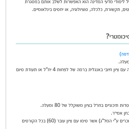
ל לימודי מדעי המדינה הוא האפשרות לשלב אותם במסגרת
ם, תקשורת, כלכלה, סוציולוגיה, או יחסים בינלאומיים.
יכומטרי?
דסה)
קבלה על סמך בגרות בלבד- תעודת בגרות מלאה עם ציון חיובי באנגלית ברמה של לפחות 4 יח"ל או תעודת סיום
כוניים בחו״ל בציון משוקלל של 80 ומעלה.
בוגרי מכינה קדם אקדמית (במוסדות הלימוד המוכרים ע"י המל"ג) אשר סימו עם ציון עובר (60) בכל הקורסים