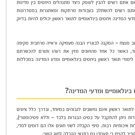
 אתם רוצים להבין לעומק כיצד מתנהלים היחסים בין מדינות
ם אתם רוצים להשתלב בעבודות מרתקות ומאתגרות במסדרונות
עי המדינה ויחסים בינלאומיים לתואר ראשון יכולים להיות בדיוק
לוב מנצח – המקנה לבוגריו הבנה מעמיקה וראייה מרחבית מקיפה
חד, כאשר כל אחד מהחוגים מזין את רעהו ותורם להכשרתם
לימודי תואר ראשון ביחסים בינלאומיים ומדע המדינה במכללות
בינלאומיים ומדעי המדינה?
לתואר ראשון אינם נחשבים לגבוהים במיוחד, ובדרך כלל ציונים
ות ניתן להתקבל על בסיס הבגרות בלבד – וללא פסיכומטרי),
 איכותיות רבות. סיפי הקבלה לשני חוגים אלו הם דומים למדי,
יר להניח כי תעמדו גם בתנאי הקבלה לחוג השני.