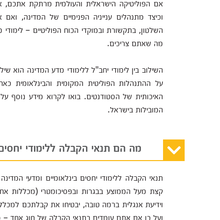
אם הפוליטיקה הישראלית והעולמית מרתקת אתכם, אם
וכיצד מתנהלים ענייניה הפנימיים של המדינה, וא
השלטון, בתקשורת ובמוקדי הכוח הפוליטיים – לימודי מד
מה שאתם צריכים.
השילוב בין לימודי יחב"ל ללימודי מדע המדינה הוא שי
על ההתנהלות הפוליטית המקומית והבינלאומית כא
האיכותית של הסטודנטים. בואו לקרוא מידע נוסף על 
המובילות בישראל.
מה הם תנאי הקבלה ללימודי יחסים 
תנאי הקבלה ללימודי יחסים בינלאומיים ומדעי המדינה 
קצת מעל הממוצע בבגרות ובפסיכומטרי (מכללות אחד
וידיעת אנגלית ברמה טובה, יבטיחו את קבלתכם למכללות
ועל כן אם אתם עומדים בתנאי הקבלה של חוג אחד – סב