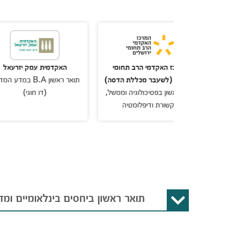
כז האקדמי הרב תחומי
האקדמית עמק יזרעאל
או
ם (לשעבר מכללת הדסה)
תואר ראשון B.A במדע המדינה
תו
אשון בפסיכולוגיה וממשל,
(דו חוגי)
קשורת ודיפלומטיה
תואר ראשון ביחסים בינלאומיים ומד