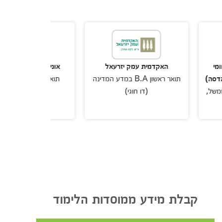
האקדמית עמק יזרעאל
אוניברסיטת אריאל בשומרון
תואר ראשון B.A במדע המדינה
תואר ראשון במדעי המדינה
י
(דו חוגי)
קבלת מידע ממוסדות הלימוד