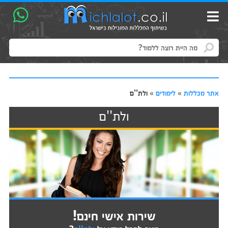
אתר מכללות
»
לימודים
»
ולת''ם
ולת''ם
שירות אישי חינם!