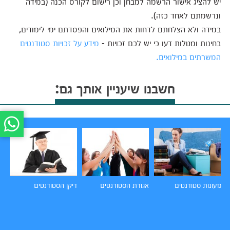
יש להציג אישור הרשמה למבחן וכן רישום לקורס הכנה (במידה
ונרשמתם לאחד כזה).
במידה ולא הצלחתם לדחות את המילואים והפסדתם ימי לימודים,
בחינות ומטלות דעו כי יש לכם זכויות -
מידע על זכויות סטודנטים
המשרתים במילואים.
חשבנו שיעניין אותך גם:
מעונות סטודנטים
אגודת הסטודנטים
דיקן הסטודנטים
עב