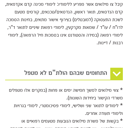
קיבל צו מילואים אשר מפריע ללימודיו: לימודי מכינה קדם אקדמאית,
קדם הנדסאים, תואר ראשון, הנדסאים/טכנאים, קורסים מטעם
לשכת התעסוקה (למובטלים) בצירוף אישור מתאים, בחינות הסמכה
לרו"ח / עו"ד / שמאות מקרקעין, לימודי רפואת שיניים לתואר ד"ר,
לימודי רפואה (במידה והסטודנט אינו בסמכות חיל הרפואה), לימודי
רבנות / דיינות.
התחומים שבהם הולת"ם לא מטפל
* צווי מילואים למשך חמישה ימים או פחות (במקרים אלו מטפלים
משרדי הקישור ביחידות השונות).
* לימודים לתואר שני ושלישי, לימודי פסיכומטרי, לימודי בגרויות
ולימודי תעודה אחרים.
* בקשות של משרת מילואים הנובעות מטעמים רפואיים או