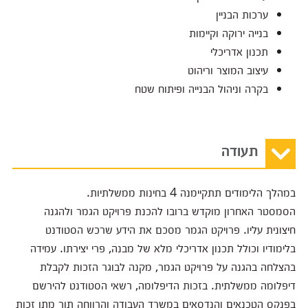
ערכות הבניין
בנייה ירוקה וקיימות
תכנון אדריכלי
עיצוב המוצר וריהוט
בקרה וניהול הבנייה ופיתוח שטח
תעודה
במהלך הלימודים תתקיימנה 4 בחינות ממשלתיות.
הסמסטר האחרון מוקדש ברובו להכנת פרויקט הגמר ולהגנה
חיצונית עליו. פרויקט הגמר מסכם את הידע שרכש הסטודנט
בלימודיו וכולל תכנון אדריכלי מלא של מבנה, פרי יצירתו. עמידה
בהצלחה בהגנה על פרויקט הגמר, מקנה לבוגר הזכות לקבלת
דיפלומה ממשלתית. בזכות הדיפלומה, רשאי הסטודנט להירשם
בפנקס הטכנאים והנדסאים במשרד העבודה והרווחה תוך מתן זכות