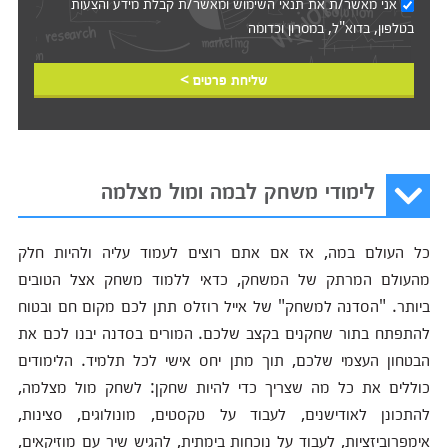
אני מאשר/ת את
תנאי השימוש
ומאשר/ת קבלת מידע והצעות
בטלפון, בדוא"ל, במסרון וכדומה‎‎
שליחת פרטים >
לימודי משחק לבמה ומול מצלמה
כל העולם במה, אז אם אתם רוצים לעמוד עליה ולהיות חלק
מהעולם המרתק של המשחק, כדאי ללמוד משחק אצל הטובים
ביותר. "הסדנה למשחק" של אייל רוזלס תתן לכם מקום חם ובטוח
להתפתח בתור שחקנים בקצב שלכם. המורים בסדנה יבנו לכם את
הבטחון העצמי שלכם, תוך מתן יחס אישי לכל תלמיד. הלימודים
כוללים את כל מה שצריך כדי להיות שחקן: לשחק מול מצלמה,
להתכונן לאודישנים, לעבוד על טקסטים, מונולוגים, סצינות,
אימפרוביזציות, לעבוד על נוכחות בימתית, להגיש שיר עם מוזיקאים,