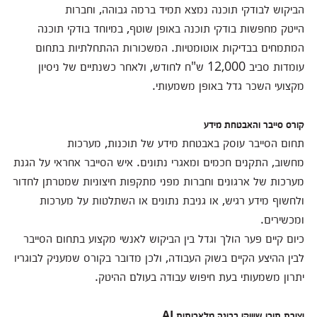
הביקוש לבודקי תוכנה נמצא תמיד ברמה גבוהה, וחברות
הייטק מחפשות בודקי תוכנה באופן שוטף, במיוחד בודקי תוכנה
המתמחים בבדיקות אוטומטיות.
המשכורות ההתחלתיות בתחום
עומדות סביב 12,000 ש"ח לחודש, ולאחר כשנתיים של ניסיון
מקצועי השכר גדל באופן משמעותי.
קורס סייבר והאבטחת מידע
תחום הסייבר עוסק באבטחת מידע של תוכנות, מערכות
מחשוב, התקנים חכמים ומאגרי נתונים.
איש הסייבר אחראי על הגנת
מערכות של ארגונים וחברות מפני מתקפות חיצוניות שמטרתן לחדור
ולחשוף מידע רגיש, או גניבת נתונים או השתלטות על מערכות
ומכשירים.
כיום קיים פער הולך וגדל בין הביקוש לאנשי מקצוע בתחום הסייבר
לבין ההיצע הקיים בשוק העבודה, ולכן מדובר בקורס שמעניק לבוגריו
יתרון משמעותי בעת חיפוש עבודה בעולם ההיטק.
יצירת תוכן שיווקי בבינה מלאכותית AI