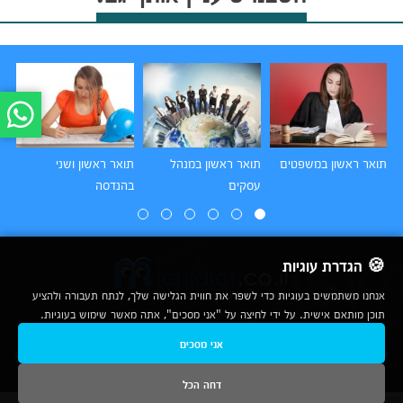
תואר ראשון במשפטים
תואר ראשון במנהל
תואר ראשון ושני
תו
עסקים
בהנדסה
הו
🍪 הגדרת עוגיות
אנחנו משתמשים בעוגיות כדי לשפר את חווית הגלישה שלך, לנתח תעבורה ולהציע
תוכן מותאם אישית. על ידי לחיצה על "אני מסכים", אתה מאשר שימוש בעוגיות.
2007-2026
אני מסכים
© כל הזכויות שמורות לחברת נרד אונליין בע"מ |
מכללות
|
אודות
|
תנאי שימוש
|
יצירת קשר לפרסום
|
מפת אתר
|
ניתוחים
דחה הכל