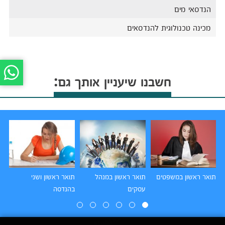
הנדסאי מים
מכינה טכנולוגית להנדסאים
חשבנו שיעניין אותך גם:
תואר ראשון במשפטים
תואר ראשון במנהל
תואר ראשון ושני
תו
עסקים
בהנדסה
הו