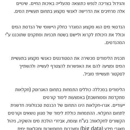
והגידול בצריכה לנפש כתוצאה מהעלייה באיכות החיים. שינויים
אלה מרחיבים את הדרישה לאנשי מקצוע בתחום תעשיית המים.
הנדסאי מים הוא מקצוע המוגדר כחלק היישומי של הנדסת המים
וכולל את היכולת לקרוא וליישם בשטח תכניות ומתקנים שתוכננו ע"י
המהנדסים.
תכנית הלימודים מכשירה את הסטודנטים כאנשי מקצוע בתעשיית
המים ומציעה להם את האפשרות להצטרף לעשייה ולהשתייך
לסקטור תעשייתי מוביל.
הלימודים במכללה כוללים התמחות בתחום האגרוטק (חקלאות
מתקדמת וממוחשבת) באמצעות לימוד קורסים
ייעודיים. אגרו-חקלאות הינו התחום של הכנסת טכנולוגיה חדשנית
לתחום החקלאי. ההתמחות כוללת לימוד של מגוון נושאים וקורסים
הקשורים לחקלאות: בע"ח וצומח, אביזרי הולכת מים והשקיה, ניהול
מאגרי מידע (big data) ומערכות ממוחשבות וחקלאות ימית