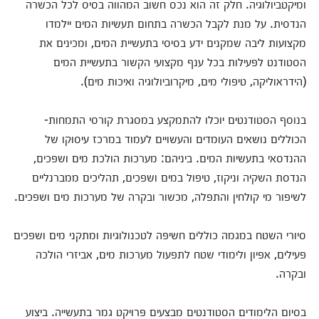
ומיקטביולוגיה. חלק זה הוא נכס חשוב המהווה בסיס לכל הכשרה
הנדסית. על מנת לקבל הכשרה בתחום תעשיות המים יילמדו
מקצועות ליבה שמקנים ידע בסיסי בתעשיית המים, ומכינים את
הסטודנט לפעילות בכל ענף מקצועי הקשור בתעשיית המים
(הידראוליקה, טיפולי מים, מיקרוביולוגיה ואיכות מים).
בנוסף הסטודנטים יוכלו להתמקצע במסגרת קורסי התמחות-
הכוללים נושאים העומדים והעשויים לעמוד במרכז עיסוקו של
ההנדסאי בתעשיות המים. ביניהם: מערכות הולכת מים ושפכים,
הנדסת השקיה וניקוז, טיפול במים ושפכים, תהליכים ממברנליים
לשיפור מי קולחין והתפלה, מכשור ובקרה של מערכות מים ושפכים.
סיורי השטח במגמה כוללים חשיפה לטכנולוגיות ומתקני מים ושפכים
פעילים, אפיון ולימודי שטח לתפעול מערכות מים, אביזרי הולכה
ובקרה.
בסיום הלימודים הסטודנטים מבצעים פרויקט גמר בתעשייה. ביצוע