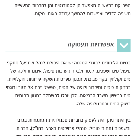
הפרויקט בתעשייה מאפשר הן לסטודנטים והן לחברות התעשייה
חשיפה הדדית ואפשרות להמשך עבודה באותו מקום.
אפשרויות תעסוקה
בסיום הלימודים לבוגרי המגמה יש את היכולת לנהל ולתפעל מתקני
טיפול מים ושפכים, לנטר ולבקר מערכות טיפול, איגום והולכה של
מים וקולחין, בקר סביבתי, תכנון מערכות השקיה עירוניות וחקלאיות,
בבדיקות כימיה ומיקרוביולוגיה של המים, מפעילי זרם אל חזור ודוגמי
מים ברישיון משרד הבריאות. לכן יוכלו להשתלב במגוון תחומים
בשוק המים ובטכנולוגיה שלה.
בין היתר ניתן יהיה לעסוק בחברות טכנולוגיות המתמחות במים
ובשפכים (תחום מוביל: מנהלי פרויקטים בארץ ובחו"ל), חברות
תפעול הנדסיות בתחום המים והשפכים, תאגידי המים, במשרדי