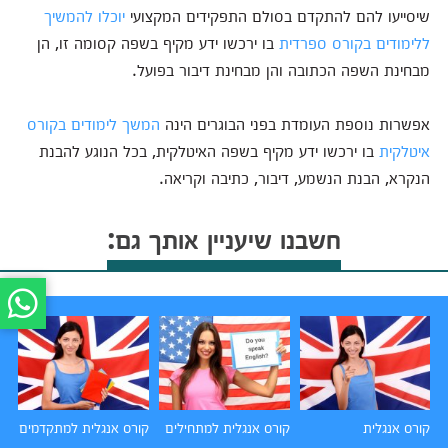
שיסייעו להם להתקדם בסולם התפקידים המקצועי
יוכלו להמשיך
ללימודים בקורס ספרדית
בו ירכשו ידע מקיף בשפה קסומה זו, הן
מבחינת השפה הכתובה והן מבחינת דיבור בפועל.
אפשרות נוספת העומדת בפני הבוגרים הינה
המשך לימודים בקורס
איטלקית
בו ירכשו ידע מקיף בשפה האיטלקית, בכל הנוגע להבנת
הנקרא, הבנת הנשמע, דיבור, כתיבה וקריאה.
חשבנו שיעניין אותך גם:
קורס אנגלית
קורס אנגלית למתחילים
קורס אנגלית למתקדמים
קו