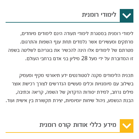
לימודי רומנית
לימודי רומנית במסגרת לימודי תעודה הינם לימודים מיוחדים,
מרתקים ומעשירים אשר נלמדים תחת ענף השפות והתרגום.
מטרתם של לימודים אלו הינה להכשיר את בוגריהם לשליטה בשפה
זו המדוברת על ידי מעל 28 מיליון בני אדם ברחבי העולם.
תכנית הלימודים מקנה לסטודנטים ידע תיאורטי מקיף ומעמיק
בשילוב עם מיומנויות וכלים מעשיים הנדרשים לצורך רכישת אוצר
מילים נרחב, למידת יסודות הדקדוק של השפה, קריאה וכתיבה,
הבנת הנשמע, ניהול שיחות יומיומיות, יצירת תקשורת בין אישית ועוד.
מידע כללי אודות קורס רומנית