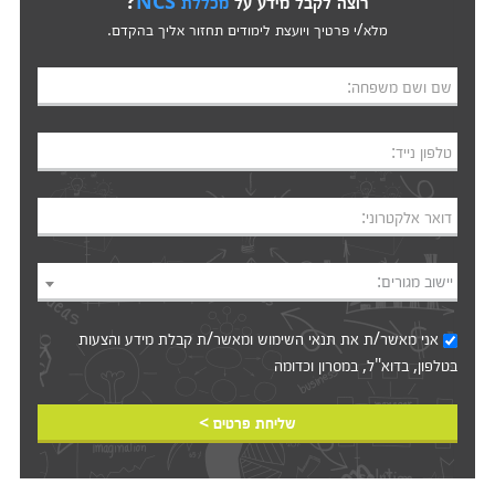
רוצה לקבל מידע על
מכללת NCS
?
מלא/י פרטיך ויועצת לימודים תחזור אליך בהקדם.
שם ושם משפחה:
טלפון נייד:
דואר אלקטרוני:
יישוב מגורים:
אני מאשר/ת את
תנאי השימוש
ומאשר/ת קבלת מידע והצעות
בטלפון, בדוא"ל, במסרון וכדומה‎‎
שליחת פרטים >