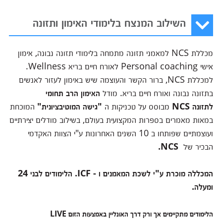
השילוב המנצח בלימודי האימון ותזונה
מכללת NCS למאמני תזונה מתמחה בלימודי תזונה נבונה, אימון
אישי Personal coaching לאורח חיים בריא Wellness.
למכללת NCS, ברור הקשר והעוצמה שיש באימון לעזור לאנשים
בתזונה נבונה ואורח חיים בריא. מודל
האימון הרב תחומי
לתזונה
NCS
מבוסס על טכניקות ה
"גישה המוטיבציונית"
המוכחת
במאות מאמרים בספרות המקצועית בעולם, בשילוב מודלים יצירתיים
ועוצמתיים שפותחו ב 10 השנים האחרונות ע"י הצוות האקדמי
הבכיר של
NCS.
המכללה מוכרת ע"י לשכת המאמנים ו - ICF​. הלימודים לבני 24
ומעלה.
הלימודים מתקיימים אך ורק דרך האונליין באמצעות הזום LIVE