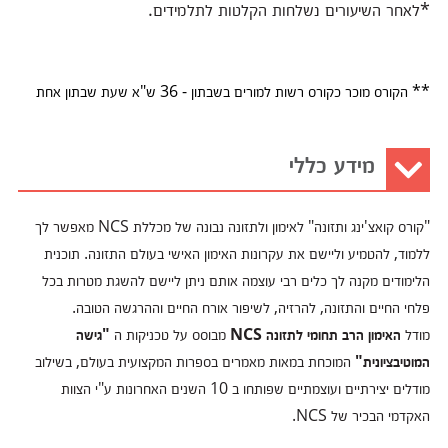
*לאחר השיעורים נשלחות הקלטות לתלמידים.
** הקורס מוכר כקורס רשות למורים בשבתון - 36 ש"א שעת שבתון אחת
מידע כללי
"קורס קואצ'ינג ותזונה"
לאימון ולתזונה נבונה של מכללת NCS מאפשר לך
ללמוד, להטמיע וליישם את עקרונות האימון האישי בעולם התזונה. תוכנית
הלימודים מקנה לך כלים רבי עוצמה אותם ניתן ליישם להשגת מטרות בכל
פלחי החיים והתזונה, להרזיה, לשיפור אורח החיים וההרגשה הטובה.
מודל
האימון הרב תחומי לתזונה
NCS
מבוסס על טכניקות ה
"גישה
המוטיבציונית"
המוכחת במאות מאמרים בספרות המקצועית בעולם, בשילוב
מודלים יצירתיים ועוצמתיים שפותחו ב 10 השנים האחרונות ע"י הצוות
האקדמי הבכיר של NCS.