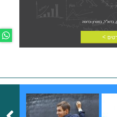
דוא"ל, במסרון וכדומה‎‎
טים >