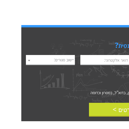
נסית?
יישוב מגורים:
דואר אלקטרוני:
דוא"ל, במסרון וכדומה‎‎
טים >