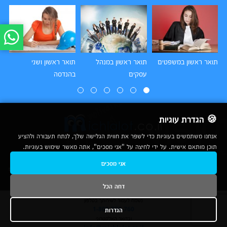
תואר ראשון במשפטים
תואר ראשון במנהל
תואר ראשון ושני
תו
עסקים
בהנדסה
הו
🍪 הגדרת עוגיות
אנחנו משתמשים בעוגיות כדי לשפר את חווית הגלישה שלך, לנתח תעבורה ולהציע
תוכן מותאם אישית. על ידי לחיצה על "אני מסכים", אתה מאשר שימוש בעוגיות.
2007-2026
אני מסכים
© כל הזכויות שמורות לחברת נרד אונליין בע"מ |
מכללות
|
אודות
|
תנאי שימוש
|
יצירת קשר לפרסום
|
מפת אתר
|
ניתוחים
דחה הכל
נשמח לעמוד לשירותך בטלפון
הגדרות
1-800-780-760
ובדואר האלקטרוני