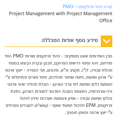
קורס ניהול פרוייקטים ו -PMO
Project Management with Project Management
Office
מידע נוסף אודות המכללה
מבין השירותים שאנו מספקים: - ניהול פרויקטים ושרותי PMO החל
מהייזום, זיהוי ומיפוי דרישות הפרויקט, תכנון ובקרת הביצוע במונחי
תכולת עבודה, לו"ז, תקציב וכ"א, סיכונים, ועד הסגירה - ייעוץ ארגוני
ע"י ארגון ושיטות, ניתוח ושיפור תהליכים, מיפוי פערים והתייעלות ע"י
הטמעת כלים ושיטות לפי צרכי הארגון - הובלת תהליכי שינוי ארגוני
ורה-אורגניזציה, התאמת המבנה הארגוני למטרות הארגון, כתיבת
נהלים ושיטות עבודה - אפיון והטמעת מערכות מידע לניהול
פרויקטים, EPM ולניהול תפעול שוטף - קואוצ'ינג לעובדים ומנהלים
ע"י יועץ ארגוני ומאמן מוסמך.