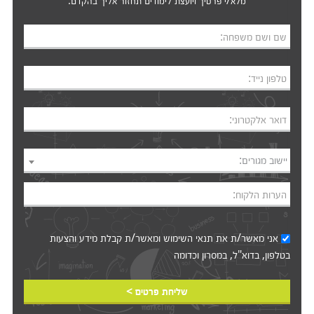
מלא/י פרטיך ויועצת לימודים תחזור אליך בהקדם.
שם ושם משפחה:
טלפון נייד:
דואר אלקטרוני:
יישוב מגורים:
הערות הלקוח:
אני מאשר/ת את
תנאי השימוש
ומאשר/ת קבלת מידע והצעות
בטלפון, בדוא"ל, במסרון וכדומה‎‎
שליחת פרטים >