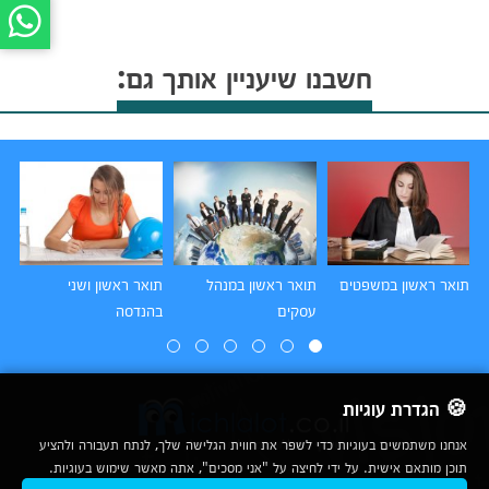
חשבנו שיעניין אותך גם:
תואר ראשון במשפטים
תואר ראשון במנהל
תואר ראשון ושני
תו
עסקים
בהנדסה
הו
🍪 הגדרת עוגיות
אנחנו משתמשים בעוגיות כדי לשפר את חווית הגלישה שלך, לנתח תעבורה ולהציע
תוכן מותאם אישית. על ידי לחיצה על "אני מסכים", אתה מאשר שימוש בעוגיות.