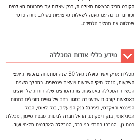
הקורס מכיל הרצאות מצולמות, בנק שאלות עם פתרונות מצולמים
ופורום תמיכה עם מענה לשאלות מקצועיות בשילוב מורה פרטי
שמלווה את תהליך הלמידה.
מידע כללי אודות המכללה
מכללת אריק אשד פועלת מעל 30 שנה ומתמחה בהכשרת יועצי
השקעות, מנהלי תיקי השקעות ויועצים פנסיונים. במהלך השנים
הכשירה המכללה באמצעות צוות המרצים שלה דורות של יועצים
באמצעות קורסים שהעבירה במגוון רחב של גופים מובילים בתחום
הפיננסי והאקדמי, ביניהם: בנק הפועלים, בנק לאומי, הבנק
הבינלאומי, בנק דיסקונט, הראל חברה לביטוח, מבטח סיימון, מכללת
רמת גן, המרכז החרדי בני ברק, המכללה האקדמית תל-חי ועוד.