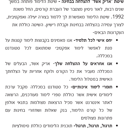
שיטת 'אריק אשד' להצלחה בבחינה -
שיטת הלימוד פותחה במשך
שנים רבות, לאור ניסיון מצטבר של העברת קורסים, החל משנת
1992. שיטת הלימוד מאפשרת לך ללמוד בצורה יעילה ואפקטיבית,
לצורך עמידה בהצלחה בבחינות וקבלת רישיון. השיטה כוללת את
העקרונות הבאים-
יחס אישי לכל תלמיד-
אנו מאמינים בקבוצות לימוד קטנות על
מנת לאפשר לימוד אפקטיבי שמתואם לכל סטונדנט
במכללה.
אנו אחראים על ההצלחה שלך
- אריק אשד, הבעלים של
המכללה מעביר את כל הקורס ולוקח אחריות על הצלחתך
האישית במסלול הלימוד.
חומרי לימוד איכותיים-
כל סטודנט במכללה מקבל ערכת
לימודים אישית אשר כוללת ספרי לימוד מעודכנים, הרשאה
לאתר אינטרנט אשר מכיל הרצאות מצולמות בתנאי אולפן
של כל קורס הלימוד, בנק שאלות ושחזורי בחינות עם
פתרונות מצולמים
תרגול, תרגול, תרגול-
תוכנית הלימודים כוללת סימולציות