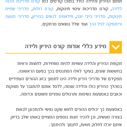
תחום ההיריון והלידה כולל בתוכו קורסים כמו
קורס מדריכת הכנה
ללידה
, קורס מדריכות עיסוי תינוקות,
קורס דולות
,
מדריכי שחיית
תינוקות
,
מדריכי בייבי יוגה
,
פילאטיס לנשים בהיריון
,
מדריכי תנועה
וריתמיקה לגיל הרך
ועוד שלל נושאים מרתקים.
מידע כללי אודות קורס היריון ולידה
תקופת ההיריון והלידה עשויות להיות מפחידות, לחוצות ורוויות
בחששות שונים, בעיקר לאלו המתנסים בכך בפעם הראשונה.
תפקידם של מדריכי היריון ולידה הינו לתמוך בזוג ההורים העתידיים
במהלך ההיריון כולו והלידה עצמה, ללמד אותם להתגבר על מצוקות
וכאבים באמצעות נשימות ותרגולים גופניים פשוטים וכדומה.
באמצעות כך יכולים ההורים לחוש שקט נפשי ולהתכונן לבאות
בצורה מעשית, וכן להכיר זוגות נוספים המצויים באותו שלב בדיוק
איתם יוכלו לחלוק חוויות, לתמוך ולהיתמך.