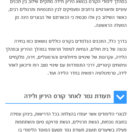
במהלך לימודי הקורס בנושא היריון ולידה מתקיים שילוב בין תכנים
עיוניים ותיאורטיים נרחבים ומעמיקים לבין התנסויות ותרגולים רבים,
כאשר השילוב בין אלו מבטיח כי הכשרתם של הבוגרים הינה מן
המעלה הראשונה.
בדרך כלל, התכנים הנלמדים בקורס כוללים נושאים כמו בחירה
נכונה של בית חולים, הנחיות לטיפול תרופתי במהלך ההיריון ובמהלך
הלידה, עקרונות של שינויים פיזיולוגיים והורמונליים, זירוז, מלקחיים
וניתוחים קיסריים, דרכי התמודדות עם שינויי מצב רוח ודיכאון לאחר
לידה, טרמינולוגיה רפואית בחדר הלידה ועוד.
תעודת גמר לאחר קורס היריון ולידה
לבוגרי הלימודים אשר יעמדו בהצלחה בכל הדרישות, ביניהן עמידה
בחובת נוכחות, הגשת תרגילים, הגשת פרויקט סיום והשתתפות
פעילה בשיעורים תוענק תעודת גמר מטעם המוסד הלימודי בו