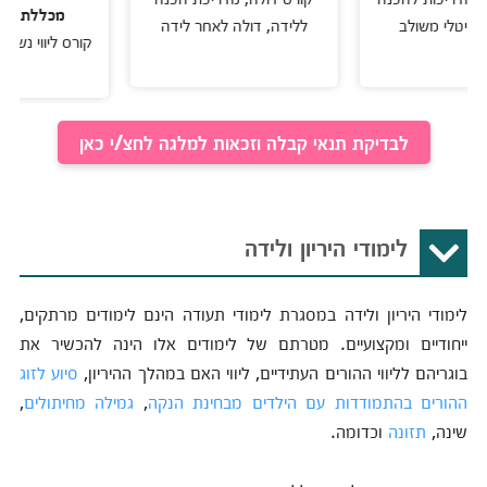
מכללת עידן ההו
לי משולב
ללידה, דולה לאחר לידה
קורס ליווי נשים וזוגו
פריון
לבדיקת תנאי קבלה וזכאות למלגה לחצ/י כאן
לימודי היריון ולידה
לימודי היריון ולידה במסגרת לימודי תעודה הינם לימודים מרתקים,
ייחודיים ומקצועיים. מטרתם של לימודים אלו הינה להכשיר את
בוגריהם לליווי ההורים העתידיים, ליווי האם במהלך ההיריון,
סיוע לזוג
ההורים בהתמודדות עם הילדים מבחינת הנקה
,
גמילה מחיתולים
,
שינה,
תזונה
וכדומה.