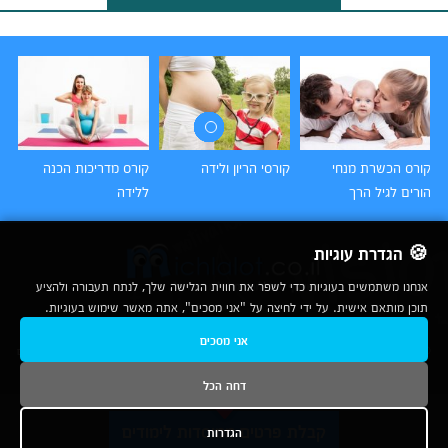
קורס הכשרת מנחי
קורסי הריון ולידה
קורס מדריכות הכנה
קו
הורים לגיל הרך
ללידה
🍪 הגדרת עוגיות
אנחנו משתמשים בעוגיות כדי לשפר את חווית הגלישה שלך, לנתח תעבורה ולהציע
תוכן מותאם אישית. על ידי לחיצה על "אני מסכים", אתה מאשר שימוש בעוגיות.
2007-2026
אני מסכים
© כל הזכויות שמורות לחברת נרד אונליין בע"מ |
מכללות
|
אודות
|
תנאי שימוש
|
יצירת קשר לפרסום
|
מפת אתר
|
ניתוחים
דחה הכל
נשמח לעמוד לשירותך בטלפון
קבלת פרטים ממוסדות לימודים
הגדרות
1-800-780-760