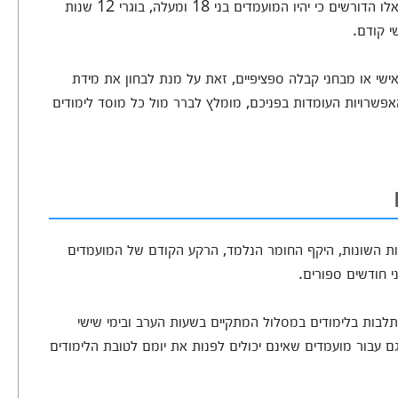
הקהל הרחב ואינם מציבים דרישות קבלה כלל, וישנם כאלו הדורשים כי יהיו המועמדים בני 18 ומעלה, בוגרי 12 שנות
י קודם.
 אישי או מבחני קבלה ספציפיים, זאת על מנת לבחון את מידת
אפשרויות העומדות בפניכם, מומלץ לברר מול כל מוסד לימודים
לות השונות, היקף החומר הנלמד, הרקע הקודם של המועמדים
ני חודשים ספורים.
לבות בלימודים במסלול המתקיים בשעות הערב ובימי שישי
בור מועמדים שאינם יכולים לפנות את יומם לטובת הלימודים