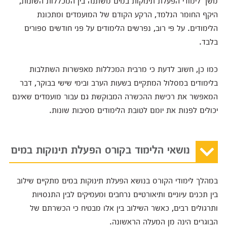
משך לימודי הפעלת תינוקות במים משתנה בין המכללות השונות,
היקף החומר הנלמד, הרקע הקודם של המועמדים ומתכונת
הלימודים. על פי רוב, נפרשים הלימודים על פני חודשים ספורים
בלבד.
כמו כן, חשוב לדעת כי מרבית המכללות מאפשרות השתלבות
בלימודים במסלול המתקיים בשעות הערב ובימי שישי בבוקר, דבר
המאפשר את רכישת ההכשרה המבוקשת גם עבור מועמדים שאינם
יכולים לפנות את יומם לטובת הלימודים מסיבות שונות.
נושאי הלימוד בקורס הפעלת תינוקות במים
במהלך לימודי הקורס בנושא הפעלת תינוקות במים מתקיים שילוב
בין תכנים עיוניים ותיאורטיים נרחבים ומעמיקים לבין התנסויות
ותרגולים רבים, כאשר השילוב בין אלו מבטיח כי הכשרתם של
הבוגרים הינה מן המעלה הראשונה.