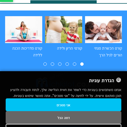
קורס הכשרת מנחי
קורסי הריון ולידה
קורס מדריכות הכנה
קו
הורים לגיל הרך
ללידה
🍪 הגדרת עוגיות
אנחנו משתמשים בעוגיות כדי לשפר את חווית הגלישה שלך, לנתח תעבורה ולהציע
תוכן מותאם אישית. על ידי לחיצה על "אני מסכים", אתה מאשר שימוש בעוגיות.
2007-2026
אני מסכים
© כל הזכויות שמורות לחברת נרד אונליין בע"מ |
מכללות
|
אודות
|
תנאי שימוש
|
יצירת קשר לפרסום
|
מפת אתר
|
ניתוחים
דחה הכל
נשמח לעמוד לשירותך בטלפון