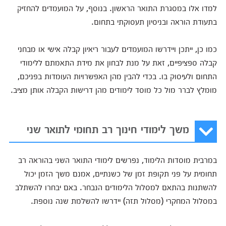
למדו אלו במסגרת התואר הראשון. בנוסף, על המועמדים להחזיק
בתעודת הוראה ובניסיון תעסוקתי בתחום.
כמו כן, ייתכן ויידרשו המועמדים לעבור ריאיון קבלה אישי או מבחני
קבלה ספציפיים, זאת על מנת לבחון את מידת התאמתם ללימודי
התחום ולעיסוק בו. בכדי להבין מהן האפשרויות העומדות בפניכם,
מומלץ לברר מול כל מוסד לימודים מהן דרישות הקבלה אותן מציב.
משך לימודי חינוך רב תחומי לתואר שני
במרבית מוסדות הלימוד, נפרשים לימודי התואר השני בהוראה רב
תחומית על פני תקופת זמן של כשנתיים, אמנם משך הזמן יכול
להשתנות בהתאם למסלול הלימודים הנבחר. באם יבחרו להשתלב
במסלול המחקרי (מסלול תזה) יידרשו להשלמת שנה נוספת.