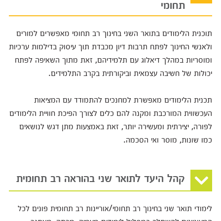
תחומי
תוכנית הלימודים בתואר השני בחינוך רב תחומי מאפשרים למורים
ולאנשי החינוך לפתח תרבות דיון מכבדת תוך עיסוק בדילמות ערכיות
ומוסריות במהלך דיאלוג עם תלמידיהם, זאת מתוך השאיפה לפתח
יכולות של חשיבה עצמאית וביקורתית בקרב התלמידים.
תכנית הלימודים מאפשרת למחנכים להתמודד עם המציאות
העכשווית המורכבת ומקנה להם כלים לצורך הפיכת חוויית הלימודים
לפורה, יצירתית ומעשירה יותר, זאת באמצעות מתן דגש לנושאים
כמו שונות, מוסר ואי הסכמה.
קהל היעד לתואר שני בהוראה רב תחומית
לימודי תואר שני בחינוך רב תחומי/אוריינות רב תחומית פונים לכל
המעוניינים להשתלב במסלול לימודים מעמיק, מרתק, מאתגר