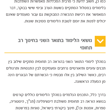
כמו כן, חשוב לדעת כי מרבית המכללות מאפשרות השתלבות
בלימודים במסלול המתקיים בשעות הערב ובימי שישי בבוקר, דבר
המאפשר את רכישת ההכשרה המבוקשת גם עבור מועמדים שאינם
יכולים לפנות את יומם לטובת הלימודים מסיבות שונות.
נושאי הלימוד בתואר השני בחינוך רב
תחומי
במהלך לימודי התואר השני בהוראה רב תחומית מתקיים שילוב בין
תכנים עיוניים ותיאורטיים נרחבים ומעמיקים לבין התנסויות ותרגולים
רבים, כאשר השילוב בין אלו מבטיח כי הכשרתם של הבוגרים הינה
מן המעלה הראשונה.
בדרך כלל, התכנים הנלמדים במהלך הלימודים כוללים קורסים
בנושא הוראה רב תחומית משולבת דיסציפלינה (תנ"ך, היסטוריה,
ספרות, אמנות וכו'), חינוך ביקורתי בישראל, סוגיות בפרשנות