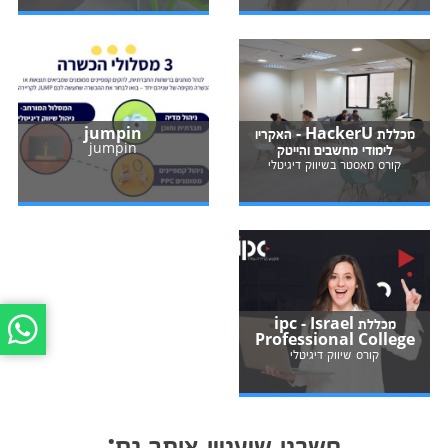
מכללת HackerU - האקריו
jumpin
לימודי מחשבים והייטק
jumpin
קורס מאסטר בשיווק דיגיטלי
מכללת ipc - Israel
Professional College
קורס שיווק דיגיטלי
חשבנו שיעניין אותך גם: