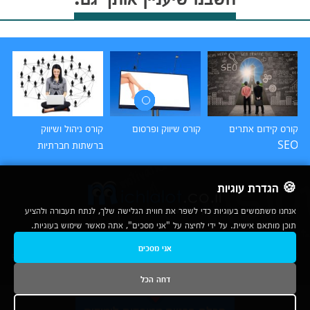
קורס קידום אתרים
קורס שיווק ופרסום
קורס ניהול ושיווק
קו
SEO
ברשתות חברתיות
🍪 הגדרת עוגיות
אנחנו משתמשים בעוגיות כדי לשפר את חווית הגלישה שלך, לנתח תעבורה ולהציע
תוכן מותאם אישית. על ידי לחיצה על "אני מסכים", אתה מאשר שימוש בעוגיות.
2007-2026
אני מסכים
© כל הזכויות שמורות לחברת נרד אונליין בע"מ |
מכללות
|
אודות
|
תנאי שימוש
|
יצירת קשר לפרסום
|
מפת אתר
|
ניתוחים
דחה הכל
נשמח לעמוד לשירותך בטלפון