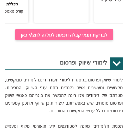
מכללת HackerU
קורס מאסטר בשיווק ד
לבדיקת תנאי קבלה וזכאות למלגה לחצ/י כאן
לימודי שיווק ופרסום
לימודי שיווק ופרסום במסגרת לימודי תעודה הינם לימודים מבוקשים,
מקצועיים ומעשירים אשר נלמדים תחת ענף השיווק והמכירות.
מטרתם של לימודים אלו הינה להכשיר את בוגריהם כאנשי שיווק
ופרסום מומחים שיש באפשרותם ליצור תוכן שיווקי ולתכנן קמפיינים
פרסומיים בכלל ערוצי התקשורת המוכרים.
תכנית הלימודים מקנה לסטודנטים ידע תיאורטי מקיף ומעמיק