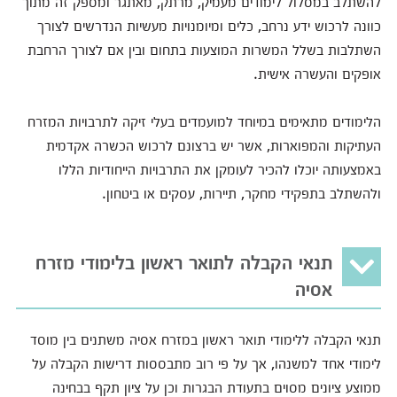
להשתלב במסלול לימודים מעמיק, מרתק, מאתגר ומספק זה מתוך
כוונה לרכוש ידע נרחב, כלים ומיומנויות מעשיות הנדרשים לצורך
השתלבות בשלל המשרות המוצעות בתחום ובין אם לצורך הרחבת
אופקים והעשרה אישית.
הלימודים מתאימים במיוחד למועמדים בעלי זיקה לתרבויות המזרח
העתיקות והמפוארות, אשר יש ברצונם לרכוש הכשרה אקדמית
באמצעותה יוכלו להכיר לעומקן את התרבויות הייחודיות הללו
ולהשתלב בתפקידי מחקר, תיירות, עסקים או ביטחון.
תנאי הקבלה לתואר ראשון בלימודי מזרח
אסיה
תנאי הקבלה ללימודי תואר ראשון במזרח אסיה משתנים בין מוסד
לימודי אחד למשנהו, אך על פי רוב מתבססות דרישות הקבלה על
ממוצע ציונים מסוים בתעודת הבגרות וכן על ציון תקף בבחינה