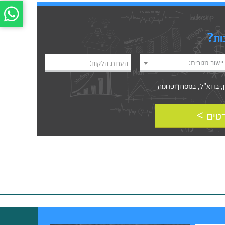
ות?
יישוב מגורים:
הערות הלקוח:
דוא"ל, במסרון וכדומה‎‎
טים >