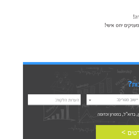
ה!
עניקים יחס אישי!
ות?
יישוב מגורים:
הערות הלקוח:
דוא"ל, במסרון וכדומה‎‎
טים >