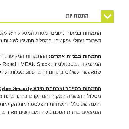
התמחויות
התמחות בניתוח נתונים:
מטרת המסלול היא לקנות י
דשבורד ניהולי אפקטיבי. במסלול
תחשפו לשיטות ני
התמחות בבניית אתרים:
ההתמחות המקיפה, המת
המתמקדת בטכנולוגיות
MEAN Stack
ו
- React
שמאפשר לשלוט בתחום זה ב- 360 מעלות ולהגיע לחוד החנית בענף פיתוח האתרים
התמחות בסייבר ואבטחת מידע
Cyber Security
מסלול ההכשרה המקיף והמתקדם ביותר בתחומי
והגנה של כלל התשתיות והפלטפורמות הקיימות 
הנמצאים בחזית הטכנולוגיה ומבוקשים מאוד בת