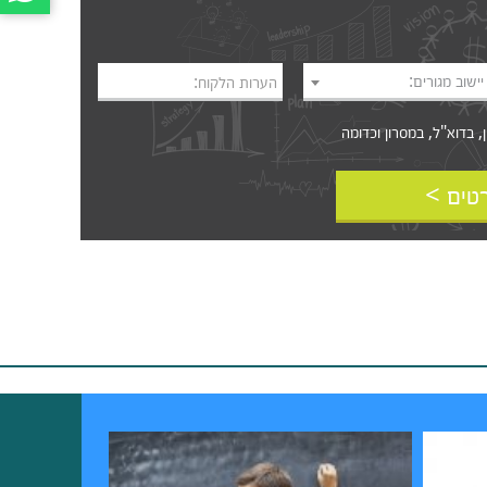
יישוב מגורים:
הערות הלקוח:
דוא"ל, במסרון וכדומה‎‎
טים >