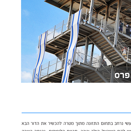
B.Sc מעניק ידע אקדמי ומעשי נרחב בתחום התזונה מתוך מטרה להכשיר את הדור הבא
וש להם בישראל הולך וגובר. תכנית הלימודים, נבנתה בצורה