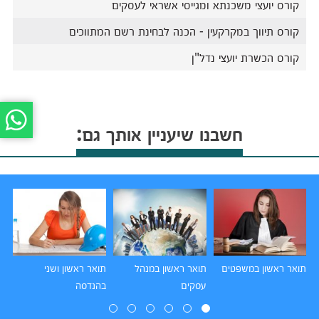
קורס יועצי משכנתא ומגייסי אשראי לעסקים
קורס תיווך במקרקעין - הכנה לבחינת רשם המתווכים
קורס הכשרת יועצי נדל"ן
חשבנו שיעניין אותך גם:
תואר ראשון במשפטים
תואר ראשון במנהל
תואר ראשון ושני
תו
עסקים
בהנדסה
הו