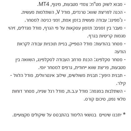
- מבוא לשוק מט"ח: צמדי מטבעות, מינוף, MT4.
- הכנה לפריצת שווא: טרנדים, מודל V, השתלמות מעשית.
- ג'מפינג: עבודה מעשית בזמן אמת, זמני כניסה למסחר.
- מעבר בין זמנים: תזמון עסקאות על פי הגרף, מודל מגדלים, זיהוי
מגמות קריטיות בגרף.
- מסחר בהודעות: מודל הספייק, בניית תוכניות עבודה לקראת
הודעה
- מסחר סקלפינג: הכנת מרחב העבודה לסקלפינג, השוואה בין
מטבעות, פריצת שווא ייחודית, גרפים למסחר יומי.
- תבנית היפוך: תבנית משולשים, שילוב אינטרוולים, מודל הלוול -
קילר.
- השתלבות במגמה: מודל ע.ב.ת, מודל רגל שנייה, מסחר דוחות
מלאי נפט, סיכום קורס.
* יתכנו שינויים בנושאי הלימוד בהתבסס על שיקולים מקצועיים.