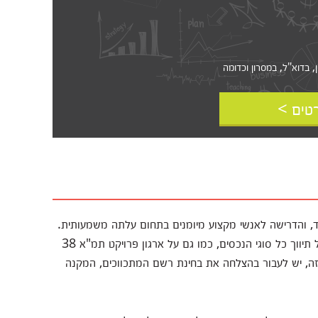
דוא"ל, במסרון וכדומה‎‎
טים >
ד, והדרישה לאנשי מקצוע מיומנים בתחום עלתה משמעותית.
ענף הנדל"ן התוסס, זקוק למתווכים מקצועיים שאמונים על תיווך כל סוגי הנכסים, כמו גם על ארגון פרויקט תמ"א 38
, יש לעבור בהצלחה את בחינת רשם המתכווכים, המקנה