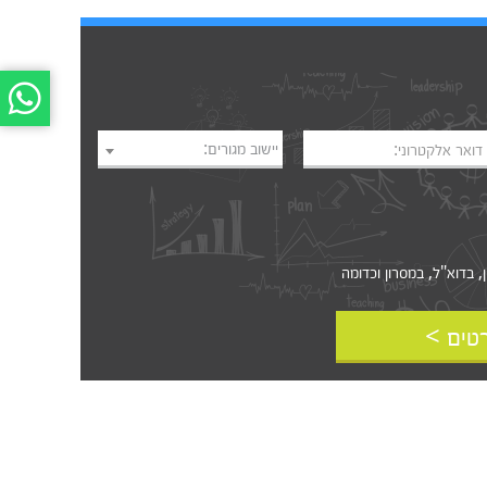
יישוב מגורים:
דואר אלקטרוני:
דוא"ל, במסרון וכדומה‎‎
טים >