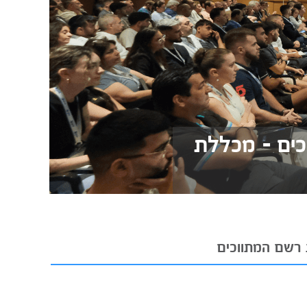
כים - מכללת
 רשם המתווכים