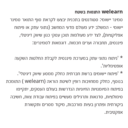
welearn התנסות בשטח
סמינר יישומי: סטודנטים בתכנית יבצעו לקראת סוף התואר סמינר
יישומי - המשלב ידע מעולם מדעי המחשב (נתוני עתק או פיתוח
אפליקציות), לצד ידע מעולמות תוכן עסקי כגון שיווק דיגיטלי,
פיננסים, תחבורה וערים חכמות. דוגמאות לסמינרים:
* 'ניתוח נתוני עתק במערכת פיננסית לקבלת החלטות השקעה
אופטימליות'.
* 'פיתוח יישומים ברשת חברתית כחלק ממסע שיווק דיגיטלי'.
בנוסף, כחלק ממחויבות רופין לשיטת הוראה (welearn ) התומכת
בפיתוח המיומנויות החיוניות הנדרשות בעולם העסקים, יתקיימו
סימולציות, סדנאות ותרגילים מעשיים בפיתוח עבודת צוות, חשיבה
ביקורתית ופתרון בעיות מורכבות, מיקוד מסרים ותקשורת
אפקטיבית.