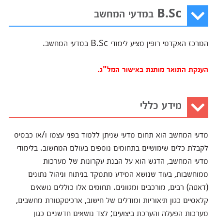
B.Sc במדעי המחשב
המרכז האקדמי רופין מציע לימודי B.Sc במדעי המחשב.
הענקת התואר מותנת באישור המל"ג.
מידע כללי
מדעי המחשב הוא תחום מדעי שניתן ללמוד בפני עצמו ו/או כבסיס
לקבלת כלים שימושיים בתחומים נוספים בעולם המחשוב. בלימודי
מדעי המחשב, הדגש הוא על הבנת עקרונות של מערכות
ממוחשבות, בעוד שנושא המידע מתמקד בניתוח וניהול נתונים
(דאטה) רבים, מורכבים ומגוונים. תחומים אלו כוללים נושאים
קלאסיים כגון תיאוריות ומודלים של חישוב, ארכיטקטורת מחשבים,
מערכות הפעלה והערכת ביצועים; לצד נושאים חדשניים כגון