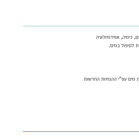
, כימיה, אפידמיולוגיה
ות לטיפול במים.
 מים עפ"י ההנחיות החדשות