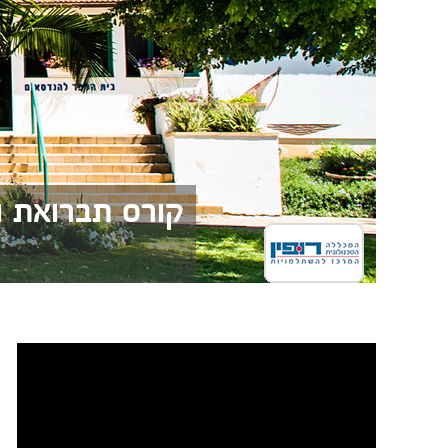
קורס תברואת ו