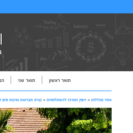
תואר ראשון
תואר שני
הנ
אתר מכללות
»
רופין המרכז להשתלמויות
»
קורס תברואת ואיכות מים ל