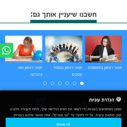
חשבנו שיעניין אותך גם:
תואר ראשון במשפטים
תואר ראשון במנהל
תואר ראשון ושני
תו
עסקים
בהנדסה
הו
🍪 הגדרת עוגיות
אנחנו משתמשים בעוגיות כדי לשפר את חווית הגלישה שלך, לנתח תעבורה ולהציע
תוכן מותאם אישית. על ידי לחיצה על "אני מסכים", אתה מאשר שימוש בעוגיות.
2007-2026
אני מסכים