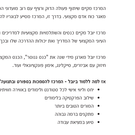
המרכז מקיים שיתוף פעולה הדוק ורציף עם רוב מועדוני הכ
מאגר כוח אדם מקצועי. בדרך זו, המרכז מסייע לבוגריו ל
מרכז יובל מקיים כנסים והשתלמויות מקצועיות למדריכים ור
העיוני המקצועי של המדריך ואת יכולות ההדרכה שלו ובכך 
מרכז יובל מארגן מידי שנה את "כנס גנוסר", הכנס המקצוע
חיזוק עם אביזרים, סייקלינג, אימון פונקציונאלי ועוד.
אז למה ללמוד ביובל - המרכז להסמכות בספורט ובתנועה?
יחס וליווי אישי לכל סטודנט ולימודים באווירה חוויתי
שילוב הפרקטיקה בלימודים
המורים הטובים ביותר
מתקנים ברמה גבוהה
סיוע במציאת עבודה