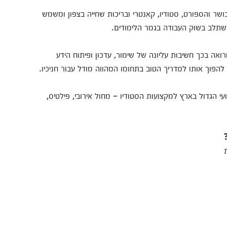
ושר והספורט, סטודיו, קאנטרי ובריכות שחייה בצפון ומשמש
השתלב בשוק העבודה בגמר הלימודים.
ואה בכך חשיבות עליונה של שימור, עדכון ופיתוח הידע
להפוך אותו למדריך הטוב בתחומו המהווה מודל עבור חניכיו.
י הגדול בארץ למקצועות הסטודיו – מחול אירובי, פילטיס,
ת