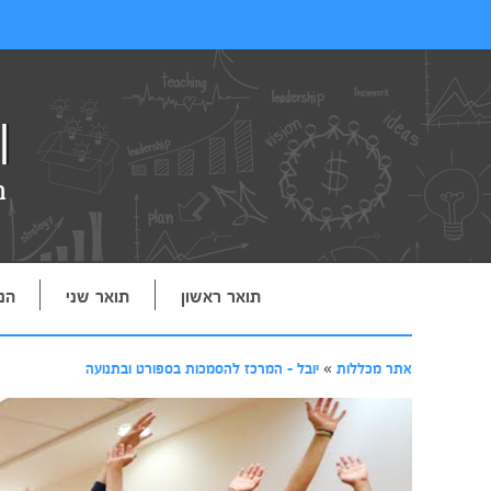
תואר ראשון
תואר שני
הנ
אתר מכללות
»
יובל - המרכז להסמכות בספורט ובתנועה