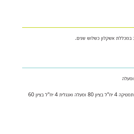
 במכללת אשקלון כשלוש שנים.
מסלול חלופי ללא פסיכומטרי: ממוצע בגרות 95, מתמטיקה 4 יח"ל בציון 80 ומעלה ואנגלית 4 יח"ל בציון 60