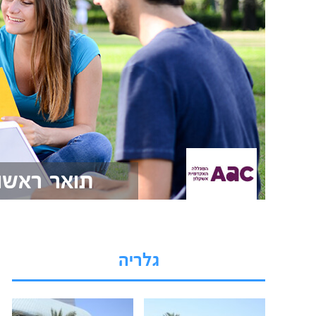
תואר ראשו
גלריה