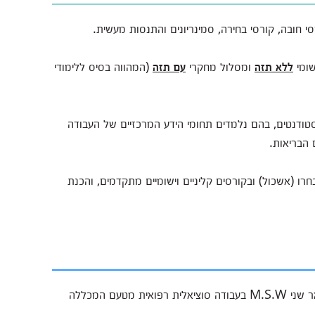
י חובה, קורסי בחירה, סמינריונים והתנסות מעשית.
שומי
ללא תזה
ומסלול מחקרי
עם תזה
(המהווה בסיס ללימודי
טודנטים, בהם נלמדים תחומי הידע המרכזיים של העבודה
 הבריאות.
 (אשכול) ובקורסים קליניים וישומיים מתקדמים, והכנת
למסיימי התכנית שיעמדו בכל הדרישות, תוענק תעודת תואר שני M.S.W בעבודה סוציאלית רפואית מטעם המכללה