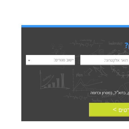
?
יישוב מגורים:
דואר אלקטרוני:
דוא"ל, במסרון וכדומה‎‎
טים >