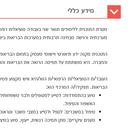
מידע כללי
מטרת התוכנית ללימודים תואר שני בעבודה סוציאלית רפוא
מערכתית ורגישה מבחינה תרבותית במערכות הבריאות ביש
התוכנית מקנה ידע תיאורטי ויישומי מעמיק בתחום הבריאות, 
והחברה. היא מושתתת על תפיסה הרואה את הבריאות והח
העובד/ת הסוציאלי/ת הרפואי/ת הוא/היא איש מקצוע פסיכו
הבריאות. תפקידו/ה המרכזי הוא:
סיוע בהתמודדות: לסייע למטופלים ולבני משפחותי
האשפוז והטיפול.
טיפול במשברים: לטפל ולסייע במצבי משבר וטראומ
מענים עיקריים: מתן תמיכה רגשית, ייעוץ, סיוע במיצו