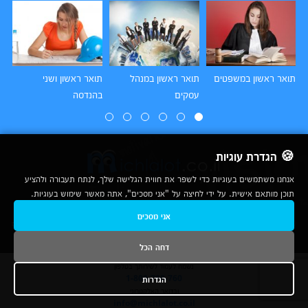
תואר ראשון במשפטים
תואר ראשון במנהל
תואר ראשון ושני
תו
עסקים
בהנדסה
הו
🍪 הגדרת עוגיות
אנחנו משתמשים בעוגיות כדי לשפר את חווית הגלישה שלך, לנתח תעבורה ולהציע
תוכן מותאם אישית. על ידי לחיצה על "אני מסכים", אתה מאשר שימוש בעוגיות.
2007-2026
אני מסכים
© כל הזכויות שמורות לחברת נרד אונליין בע"מ |
מכללות
|
אודות
|
תנאי שימוש
|
יצירת קשר לפרסום
|
מפת אתר
|
ניתוחים
דחה הכל
נשמח לעמוד לשירותך בטלפון
1-800-780-760
הגדרות
ובדואר האלקטרוני
info@michlalot.co.il