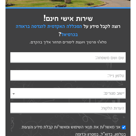
שירות אישי חינם!
רוצה לקבל מידע על
המכללה האקדמית להנדסה בראודה
בכרמיאל
?
מלא/י פרטיך ויועצת לימודים תחזור אליך בהקדם.
שם ושם משפחה:
טלפון נייד:
יישוב מגורים:
הערות הלקוח:
אני מאשר/ת את
תנאי השימוש
ומאשר/ת קבלת מידע והצעות
בטלפון, בדוא"ל, במסרון וכדומה‎‎