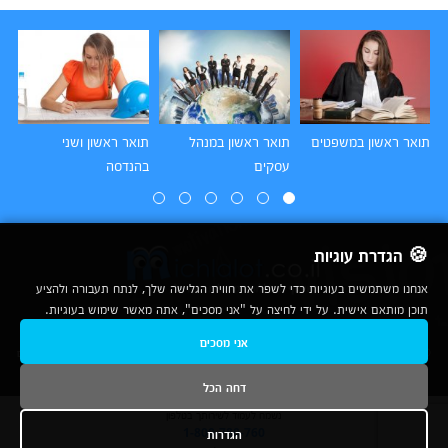
תואר ראשון במשפטים
תואר ראשון במנהל
תואר ראשון ושני
תו
עסקים
בהנדסה
הו
🍪 הגדרת עוגיות
אנחנו משתמשים בעוגיות כדי לשפר את חווית הגלישה שלך, לנתח תעבורה ולהציע
תוכן מותאם אישית. על ידי לחיצה על "אני מסכים", אתה מאשר שימוש בעוגיות.
2007-2026
אני מסכים
© כל הזכויות שמורות לחברת נרד אונליין בע"מ |
מכללות
|
אודות
|
תנאי שימוש
|
יצירת קשר לפרסום
|
מפת אתר
|
ניתוחים
דחה הכל
נשמח לעמוד לשירותך בטלפון
הגדרות
1-800-780-760