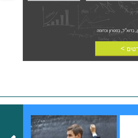
דוא"ל, במסרון וכדומה‎‎
טים >