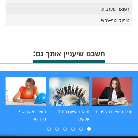
רפואה מערבית
טיפולי גוף-נפש
חשבנו שיעניין אותך גם:
תואר ראשון במשפטים
תואר ראשון במנהל
תואר ראשון ושני
תו
עסקים
בהנדסה
הו