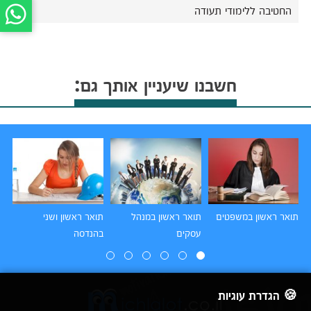
החטיבה ללימודי תעודה
חשבנו שיעניין אותך גם:
תואר ראשון במשפטים
תואר ראשון במנהל
תואר ראשון ושני
תו
עסקים
בהנדסה
הו
🍪 הגדרת עוגיות