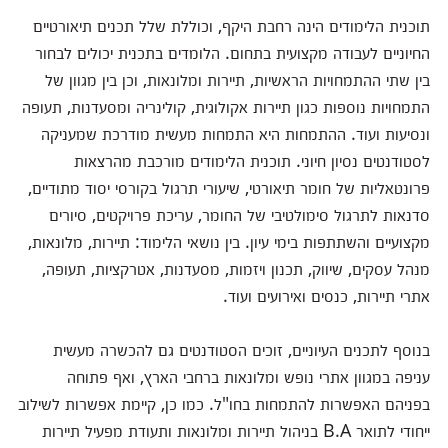
תוכנית הלימודים הינה רחבת היקף, וכוללת שלל תכנים תיאורטיים
החיוניים לעבודה מקצועית בתחום. הלומדים בתכנית יכולים לבחור
בין שתי ההתמחויות הראשיות, תיירות ומלונאות, וכן בין מגוון של
התמחויות נוספות כגון תיירות אקולוגית, קולינריה ומסעדנות, תעופה
ונסיעות ועוד. ההתמחות היא התמחות מעשית מודרכת שמעניקה
לסטודנטים נסיון חיוני. תוכנית הלימודים מורכבת מהרצאות
פרונטאליות של חומר תיאורטי, שיעורי תרגול בקורסי יסוד מתודיים,
סדנאות לתרגול סימולטיבי של החומר, עריכת פרויקטים, סיורים
מקצועיים והשתתפות בימי עיון. בין נושאי הלימוד: תיירות, מלונאות,
מנהל עסקים, שיווק, תכנון ויזמות, מסעדנות, אטרקציות, תעופה,
אתרי תיירות, כנסים ואירועים ועוד.
בנוסף לתכנים העיוניים, זוכים הסטודנטים גם להכשרה מעשית
עניפה במגוון אתרי נופש ומלונאות ברחבי הארץ, ואף פתוחה
בפניהם האפשרות להתמחות בחו"ל. כמו כן, קיימת אפשרות לשילוב
ייחודי לתואר B.A בניהול תיירות ומלונאות ותעודת מפעיל תיירות