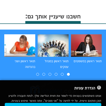
חשבנו שיעניין אותך גם:
תואר ראשון במשפטים
תואר ראשון במנהל
תואר ראשון ושני
תו
עסקים
בהנדסה
הו
🍪 הגדרת עוגיות
אנחנו משתמשים בעוגיות כדי לשפר את חווית הגלישה שלך, לנתח תעבורה ולהציע
תוכן מותאם אישית. על ידי לחיצה על "אני מסכים", אתה מאשר שימוש בעוגיות.