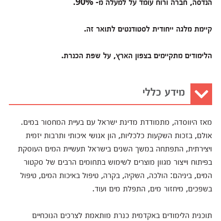
הנדסה, חברה ורוח עומד על למעלה מ- 90%.
קיימת מלגה ייחודית לסטודנטים לתואר זה.
הלימודים מתקיימים בצפון הארץ, על שפת הכנרת.
מידע כללי
מאז היווסדה, מתמודדת מדינת ישראל עם בעיית המחסור במים.
אולם, בזכות השקעות כלכליות, הון אנושי איכותי ותרבות יזמית
ויצירתית, התפתחה במשך השנים בישראל תעשיית המים העוסקת
בפיתוח וייצור מגוון מוצרים לשימוש בתחומים הרבים של סקטור
המים, ביניהם: הולכה, השקיה, בקרה, טיפול באיכות המים, טיפול
בשפכים, מיחזור מים, התפלת מים ועוד.
תוכנית הלימודים באקדמית כנרת מותאמת לצרכים הנוכחיים