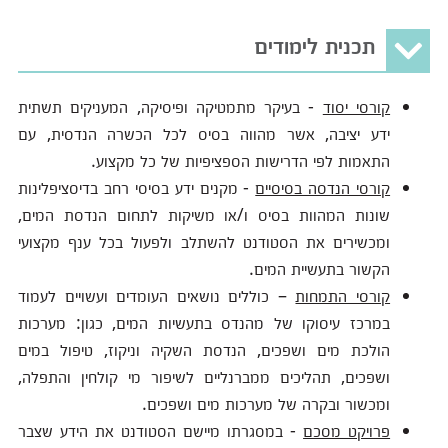
תכנית לימודים
קורסי יסוד
- בעיקר מתמטיקה ופיסיקה, המעניקים תשתית
ידע יציבה, אשר מהווה בסיס לכל הכשרה הנדסית, עם
התאמות לפי הדרישות הספציפיות של כל מקצוע.
קורסי הנדסה בסיסיים
- מקנים ידע בסיסי רחב בדיסציפלינות
שונות המהוות בסיס ו/או משיקות לתחום הנדסת המים,
ומכשירים את הסטודנט להשתלב ולפעול בכל ענף מקצועי
הקשור בתעשיית המים.
קורסי התמחות
– כוללים נושאים העומדים ועשויים לעמוד
במרכז עיסוקו של מהנדס בתעשיות המים, כגון: מערכות
הולכת מים ושפכים, הנדסת השקיה וניקוז, טיפול במים
ושפכים, תהליכים ממברנליים לשיפור מי קולחין והתפלה,
ומכשור ובקרה של מערכות מים ושפכים.
פרויקט מסכם
- במסגרתו מיישם הסטודנט את הידע שצבר