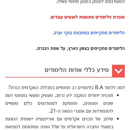
הסטודנטים לעסוק במגוון תחומי עשייה.
תוכנית הלימודים מתואמת לאנשים עובדים.
הלימודים מתקיימים במתכונת בוקר וערב.
הלימודים מתקיימים בצפון הארץ, על שפת הכנרת.
מידע כללי אודות הלימודים
למה ללמוד B.A בלימודים רב תחומיים במכללה האקדמית כנרת?
תוכנית ייחודית המקנה ידע נרחב, מעמיק ומעשי בתחומי דעת
שונים ומגוונים, ומספקת לסטודנטים כלים מעשיים
להתמודדות עם אתגרי המאה ה-21.
שילוב של תכנים אקדמיים עם אוריינטצייה יישומית הנוגעת
במעגלי החברה הישראלית על שלל גווניה ומותאמת למציאות