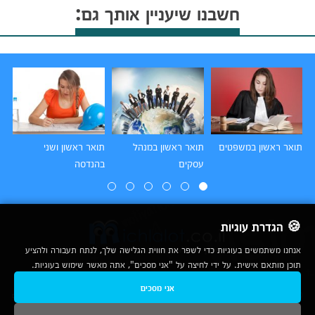
חשבנו שיעניין אותך גם:
תואר ראשון במשפטים
תואר ראשון במנהל
תואר ראשון ושני
תו
עסקים
בהנדסה
הו
🍪 הגדרת עוגיות
אנחנו משתמשים בעוגיות כדי לשפר את חווית הגלישה שלך, לנתח תעבורה ולהציע
תוכן מותאם אישית. על ידי לחיצה על "אני מסכים", אתה מאשר שימוש בעוגיות.
2007-2026
אני מסכים
© כל הזכויות שמורות לחברת נרד אונליין בע"מ |
מכללות
|
אודות
|
תנאי שימוש
|
יצירת קשר לפרסום
|
מפת אתר
|
ניתוחים