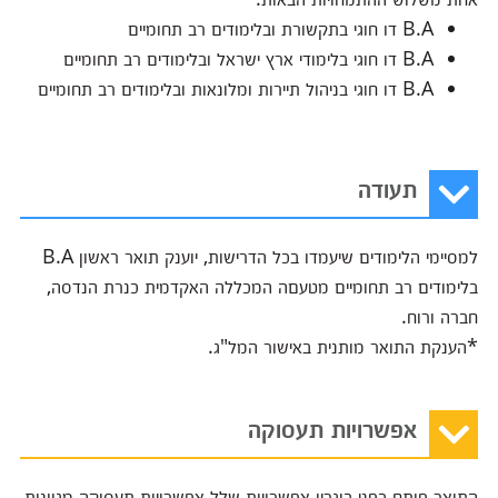
B.A דו חוגי בתקשורת ובלימודים רב תחומיים
B.A דו חוגי בלימודי ארץ ישראל ובלימודים רב תחומיים
B.A דו חוגי בניהול תיירות ומלונאות ובלימודים רב תחומיים
תעודה
למסיימי הלימודים שיעמדו בכל הדרישות, יוענק תואר ראשון B.A
בלימודים רב תחומיים מטעםה המכללה האקדמית כנרת הנדסה,
חברה ורוח.
*הענקת התואר מותנית באישור המל"ג.
אפשרויות תעסוקה
התואר פותח בפני בוגריו אפשרויות שלל אפשרויות תעסוקה מגוונות,