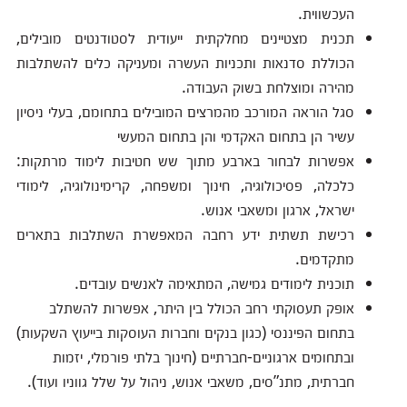
העכשווית.
תכנית מצטיינים מחלקתית ייעודית לסטודנטים מובילים,
הכוללת סדנאות ותכניות העשרה ומעניקה כלים להשתלבות
מהירה ומוצלחת בשוק העבודה.
סגל הוראה המורכב מהמרצים המובילים בתחומם, בעלי ניסיון
עשיר הן בתחום האקדמי והן בתחום המעשי
אפשרות לבחור בארבע מתוך שש חטיבות לימוד מרתקות:
כלכלה, פסיכולוגיה, חינוך ומשפחה, קרימינולוגיה, לימודי
ישראל, ארגון ומשאבי אנוש.
רכישת תשתית ידע רחבה המאפשרת השתלבות בתארים
מתקדמים.
תוכנית לימודים גמישה, המתאימה לאנשים עובדים.
אופק תעסוקתי רחב הכולל בין היתר, אפשרות להשתלב
בתחום הפיננסי (כגון בנקים וחברות העוסקות בייעוץ השקעות)
ובתחומים ארגוניים-חברתיים (חינוך בלתי פורמלי, יזמות
חברתית, מתנ”סים, משאבי אנוש, ניהול על שלל גווניו ועוד).