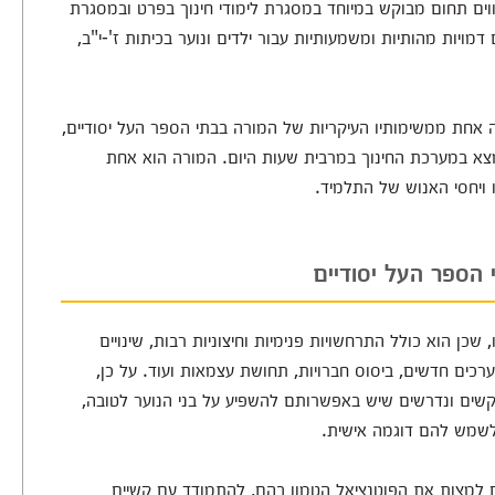
ווים תחום מבוקש במיוחד במסגרת לימודי חינוך בפרט ובמסגרת
מויות מהותיות ומשמעותיות עבור ילדים ונוער בכיתות ז'-י"ב,
 אחת ממשימותיו העיקריות של המורה בבתי הספר העל יסודיים,
מצא במערכת החינוך במרבית שעות היום. המורה הוא אחת
ו ויחסי האנוש של התלמיד.
י הספר העל יסודיים
ן הוא כולל התרחשויות פנימיות וחיצוניות רבות, שינויים
ערכים חדשים, ביסוס חברויות, תחושת עצמאות ועוד. על כן,
קשים ונדרשים שיש באפשרותם להשפיע על בני הנוער לטובה,
לשמש להם דוגמה אישית.
 למצות את הפוטנציאל הטמון בהם, להתמודד עם קשיים