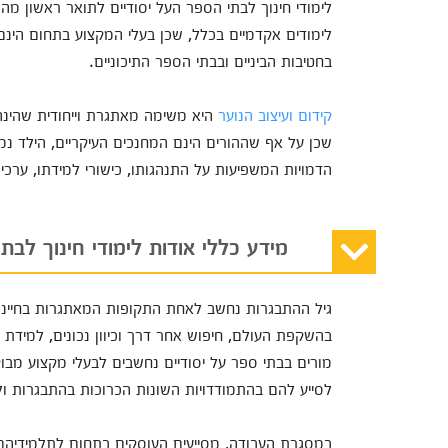
לימודי חינוך לבתי הספר העל יסודיים לתואר ראשון מה
לימודים אקדמיים בכלל, שכן בעלי המקצוע בתחום הינם ד
בחטיבות הביניים ובבתי הספר התיכוניים.
קידום ועיצוב הנוער
היא משימה מאתגרת וייחודית שהינה
שכן על אף שההורים הינם המחנכים העיקריים, הילד נ
הדמויות המשפיעות על התנהגותו, כישורי למידתו, ערכי
מידע כללי אודות לימודי חינוך לבת
גיל ההתבגרות נחשב לאחת התקופות המאתגרות בחיינו, שכ
בהשקפת העולם, חיפוש אחר דרך וכיוון נכונים, למידת 
מורים בבתי ספר על יסודיים נחשבים לבעלי מקצוע מבו
לסייע להם בהתמודדויות השונות הכרוכות בהתבגרות ו
במסגרת העבודה, מסייעים העוסקים בתחום לתלמידיהם