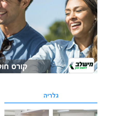
קורס חוק
גלריה