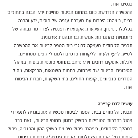
כנסים ועוד.
ההכשרה הנדרשת כיום בתחום הביטוח מחייבת ידע והבנה בתחומים
רבים, ביניהם: היכרות עם מערכת ענפה של חוקים, ידע והבנה
בכלכלה, מימון, השקעות, אקטואריה ופנסיה לצד רמה גבוהה של
מיומנויות בהתנהגות אנושית ובהתנהגות אירגונית.
תכנית הלימודים מעניקה לבוגרי בית הספר לביטוח את ההכשרה
לסייע, לייעץ ולעזור ללקוחות פרטיים ולמנהלי גופים מסחריים,
ולגלות אופקים רחבים וידע נרחב בתחומי סוכנויות ביטוח, בניהול
הסיכונים והביטוח של פירמות, בתחום השמאות, הבנקאות, ניהול
הסדרים פנסיוניים, קופות החולים, בתי השקעות, חברות הביטוח
ועוד.
עושים
לכם
קריירה
תכנית הלימודים בבית הספר לביטוח מכשירה את בוגריה לתפקידי
ניהול בחברות המובילות במשק במגוון תחומי הביטוח, וזאת כבר
במהלך הלימודים, ביניהם: ניהול סיכונים בשוקי ההון והפנסיה, ניהול
קופות גמל, קרנות השתלמות, קרנות פנסיה/התמחות בביטוח