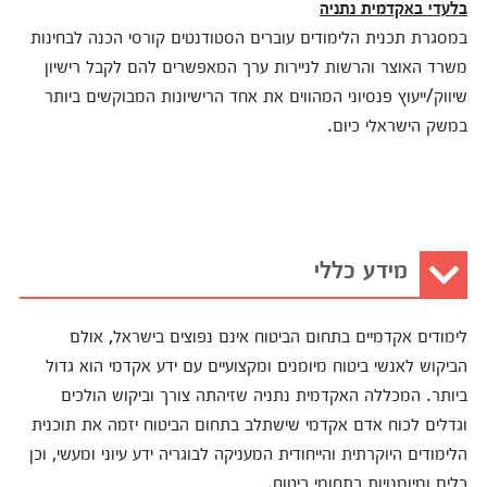
בלעדי
באקדמית
נתניה
במסגרת תכנית הלימודים עוברים הסטודנטים קורסי הכנה לבחינות
משרד האוצר והרשות לניירות ערך המאפשרים להם לקבל רישיון
שיווק/ייעוץ פנסיוני המהווים את אחד הרישיונות המבוקשים ביותר
במשק הישראלי כיום.
מידע כללי
לימודים אקדמיים בתחום הביטוח אינם נפוצים בישראל, אולם
הביקוש לאנשי ביטוח מיומנים ומקצועיים עם ידע אקדמי הוא גדול
ביותר. המכללה האקדמית נתניה שזיהתה צורך וביקוש הולכים
וגדלים לכוח אדם אקדמי שישתלב בתחום הביטוח יזמה את תוכנית
הלימודים היוקרתית והייחודית המעניקה לבוגריה ידע עיוני ומעשי, וכן
כלים ומיומנויות בתחומי ביטוח.