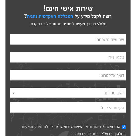
שירות אישי חינם!
רוצה לקבל מידע על
המכללה האקדמית נתניה
?
מלא/י פרטיך ויועצת לימודים תחזור אליך בהקדם.
שם ושם משפחה:
טלפון נייד:
דואר אלקטרוני:
יישוב מגורים:
הערות הלקוח:
אני מאשר/ת את
תנאי השימוש
ומאשר/ת קבלת מידע והצעות
בטלפון, בדוא"ל, במסרון וכדומה‎‎