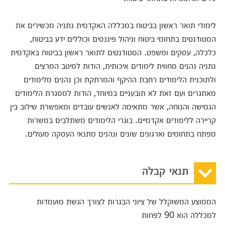
לימודי תואר ראשון בביטוח במכללה האקדמית נתניה מכשירים את
הסטודנטים בתחומי ביטוח וניהול פיננסים וכוללים ידע בביטוח,
כלכלה, עסקים ומשפט. הסטודנטים לתואר ראשון בביטוח באקדמית
נתניה נהנים מחווית לימודים איכותית, הודות למיטב המרצים
ולתוכנית הלימודים רחבת ההיקף והמרתקת וכן נהנים מלימודים
מאתגרים ועם זאת לא תובעניים במיוחד, הודות למסגרת הלימודים
הגמישה והנוחה, אשר מתאימה לאנשים עובדים ומאפשרת שילוב בין
קריירה ללימודים אקדמיים. בוגרי הלימודים משתלבים במשרות
מפתח בתחומים וארגונים שונים ונהנים מתנאי העסקה מעולים.
תנאי קבלה
הממוצע המשוקלל של ציוני הבגרות לצורך הגשת מועמדות
למכללה הוא 90 לפחות