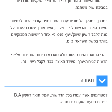
בבורסות השונות וזאת תוך כדי ניהול תיקי השקעות מורכבים
בסביבת שוק משתנה.
כמו כן, במהלך הלימודים יעברו הסטודנטים קורסי הכנה לבחינות
משרד האוצר והרשות לניירות-ערך, אשר אותך יצטרכו לעבור על
מנת לקבל רישיון שיווק/ייעוץ פנסיוני- אחד הרישיונות המבוקשים
ביותר במשק הישראלי כיום.
בוגרי התואר נהנים מפטור מלא מארבע בחינות המחויבות על-ידי
הרשות לניירות-ערך ומשרד האוצר, בכדי לקבל רישיון זה.
תעודה
לסטודנטים אשר יעמדו בכל הדרישות, יוענק תואר ראשון B.A
בביטוח מטעם האקדמית נתניה.