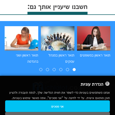
חשבנו שיעניין אותך גם:
תואר ראשון במשפטים
תואר ראשון במנהל
תואר ראשון ושני
תו
עסקים
בהנדסה
הו
🍪 הגדרת עוגיות
אנחנו משתמשים בעוגיות כדי לשפר את חווית הגלישה שלך, לנתח תעבורה ולהציע
תוכן מותאם אישית. על ידי לחיצה על "אני מסכים", אתה מאשר שימוש בעוגיות.
2007-2026
אני מסכים
© כל הזכויות שמורות לחברת נרד אונליין בע"מ |
מכללות
|
אודות
|
תנאי שימוש
|
יצירת קשר לפרסום
|
מפת אתר
|
ניתוחים