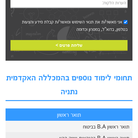
הערות הלקוח:
אני מאשר/ת את
תנאי השימוש
ומאשר/ת קבלת מידע והצעות
בטלפון, בדוא"ל, במסרון וכדומה‎‎
שליחת פרטים >
תחומי לימוד נוספים בהמכללה האקדמית
נתניה
תואר ראשון
תואר ראשון B.A בביטוח
תואר ראשון B.A בבנקאות ושוק ההון