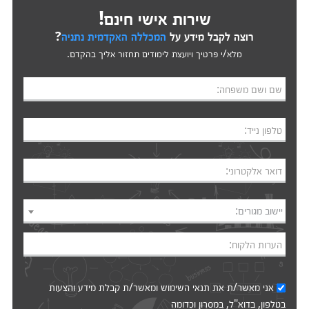
שירות אישי חינם!
רוצה לקבל מידע על
המכללה האקדמית נתניה
?
מלא/י פרטיך ויועצת לימודים תחזור אליך בהקדם.
שם ושם משפחה:
טלפון נייד:
דואר אלקטרוני:
יישוב מגורים:
הערות הלקוח:
אני מאשר/ת את
תנאי השימוש
ומאשר/ת קבלת מידע והצעות
בטלפון, בדוא"ל, במסרון וכדומה‎‎