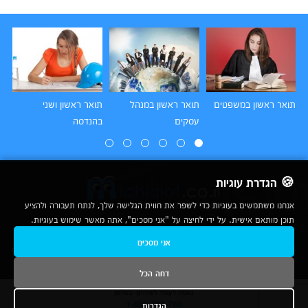
תואר ראשון במשפטים
תואר ראשון במנהל
תואר ראשון ושני
תו
עסקים
בהנדסה
הו
🍪 הגדרת עוגיות
אנחנו משתמשים בעוגיות כדי לשפר את חווית הגלישה שלך, לנתח תעבורה ולהציע
תוכן מותאם אישית. על ידי לחיצה על "אני מסכים", אתה מאשר שימוש בעוגיות.
2007-2026
אני מסכים
© כל הזכויות שמורות לחברת נרד אונליין בע"מ |
מכללות
|
אודות
|
תנאי שימוש
|
יצירת קשר לפרסום
|
מפת אתר
|
ניתוחים
דחה הכל
נשמח לעמוד לשירותך בטלפון
הגדרות
1-800-780-760