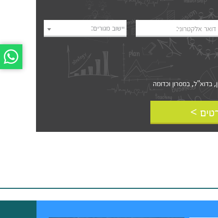
יישוב מגורים:
דואר אלקטרוני:
דוא"ל, במסרון וכדומה‎‎
טים >