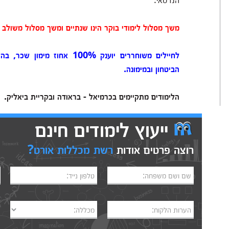
משך מסלול לימודי בוקר הינו שנתיים ומשך מסלול משולב - 
לחיילים משוחררים יוענק 00%
הביטחון ובמימונה.
הלימודים מתקיימים בכרמיאל - בראודה ובקריית ביאליק.
ייעוץ לימודים חינם
רוצה פרטים אודות
רשת מכללות אורט?
שם ושם משפחה:
טלפון נייד:
הערות הלקוח:
מכללה: