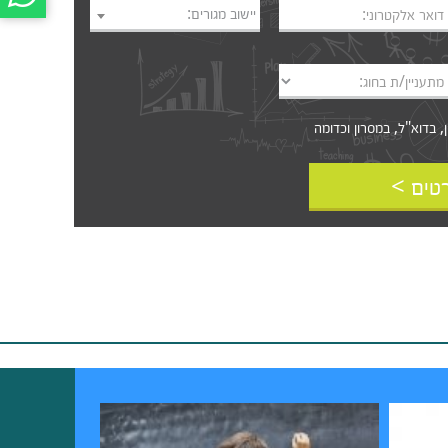
יישוב מגורים:
דואר אלקטרוני:
מתעניין/ת בחוג:
דוא"ל, במסרון וכדומה‎‎
טים >