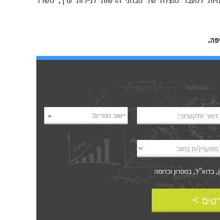
פה.
יישוב מגורים:
דואר אלקטרוני:
מתעניין/ת בחוג:
דוא"ל, במסרון וכדומה‎‎
טים >