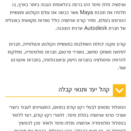
אנימציה תלת מימד הינו ברמה בינלאומית הגבוה ביותר בארץ, בו
תלמדו את תוכנת Maya אשר כבשה את עולם הקולנוע ותעשיית
הסרטים בעולם. מחיר קורס אנימציה כולל ספרות מקצועית באנגלית
של חברת Autodesk יצרנית התוכנה.
קורס מקנה יכולות השתלבות בתעשיית הקולנוע והטלוויזיה, חברות
לפיתוח משחקי מחשב, משרדי פרסום, חברות מולטימדיה, מחלקות
להדמיה וסימולציה בחברות הייטק וביוטכנולוגיה, בחברות אינטרנט
ועוד.
קהל יעד ותנאי קבלה
המסלול מתאים לבעלי רקע קודם בתחום, המעוניינים לעבוד כיוצרי
ועורכי סרטי אנימציה בתלת מימד. לחסרי רקע קודם, רצוי ללמוד
במסלול מולטימדיה אנימציה ותלת-מימד ולאחר מכן להמשיך
למסלול זה. בין תנאי הקבלה: רקע באנגלית, הכרות עם תוכנות