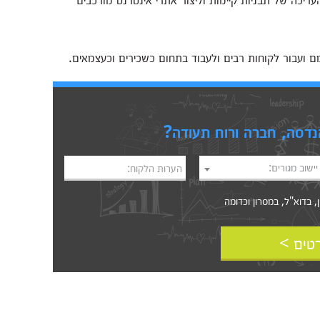
מם ועבור לקוחות רבים ולעבוד בתחום כשכירים וכעצמאים.
דסה, חברה ורוח תעודה?
יישוב מגורים:
הערות הלקוח:
דוא"ל, במסרון וכדומה‎‎
טים >