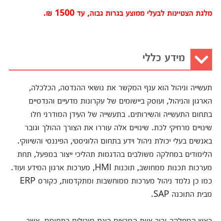
מלגת הצטיינות לבעלי ממוצע בגרות גבוה, עד 1500 ₪.
מידע כללי
תעשייה וניהול הוא ענף המקשר את נושאי ההנדסה, הכלכלה,
הארגון והניהול, ועוסק ביישומים של עקרונות מדעיים והנדסיים
בתחום התעשייה והשירותים. בתעשייה של העידן המודרני חלו
שינויים מרחיקי לכת. שינויים אלה עוררו את הצורך ההולך וגובר
באנשים בעלי יכולת ניהול וידע בתחום הלוגיסטי, הפיננסי והשיווקי.
הלימודים במחלקה משולבים בהדגמות תהליכי ייצור במפעל, תחת
מערכות תכנות ממחושב, תוכנות HMI, מערכות ארגון המידע ועוד.
כמו כן נלמד ניהול מערכות ממוחשבות ומתקדמות, כקורס ERP
מבית התוכנה SAP.
ראש המחלקה ורוב צוות המרצים הינם מובילים בתחומם, אשר